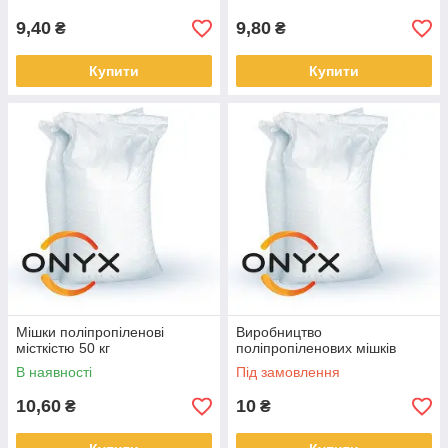
9,40
9,80
₴
₴
Купити
Купити
Мішки поліпропіленові
Виробництво
місткістю 50 кг
поліпропіленових мішків
В наявності
Під замовлення
10,60
10
₴
₴