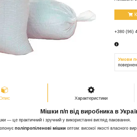
К
+380 (96) 
повернен
Опис
Характеристики
Мішки п/п від виробника в Україн
шки — це практичний і зручний у використанні вигляд паковання.
ропонує
поліпропіленові мішки
оптом: високої якості власного ви