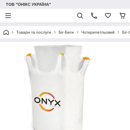
ТОВ "ОНІКС УКРАЇНА"
Товари та послуги
Біг-Беги
Чотирипетльовий
Біг