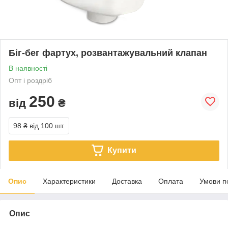
Біг-бег фартух, розвантажувальний клапан
В наявності
Опт і роздріб
250
від
₴
98 ₴
від 100 шт.
Купити
Опис
Характеристики
Доставка
Оплата
Умови п
Опис