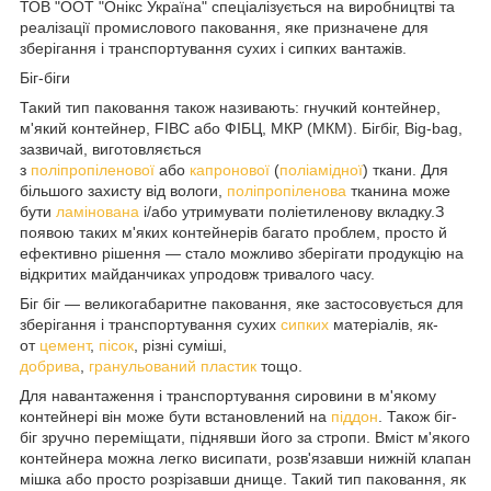
ТОВ "ООТ "Онікс Україна" спеціалізується на виробництві та
реалізації промислового паковання, яке призначене для
зберігання і транспортування сухих і сипких вантажів.
Біг-біги
Такий тип паковання також називають: гнучкий контейнер,
м'який контейнер, FIBC або ФІБЦ, МКР (МКМ). Бігбіг, Big-bag,
зазвичай, виготовляється
з
поліпропіленової
або
капронової
(
поліамідної
) ткани. Для
більшого захисту від вологи,
поліпропіленова
тканина може
бути
ламінована
і/або утримувати поліетиленову вкладку.З
появою таких м'яких контейнерів багато проблем, просто й
ефективно рішення — стало можливо зберігати продукцію на
відкритих майданчиках упродовж тривалого часу.
Біг біг — великогабаритне паковання, яке застосовується для
зберігання і транспортування сухих
сипких
матеріалів, як-
от
цемент
,
пісок
, різні суміші,
добрива
,
гранульований
пластик
тощо.
Для навантаження і транспортування сировини в м'якому
контейнері він може бути встановлений на
піддон
. Також біг-
біг зручно переміщати, піднявши його за стропи. Вміст м'якого
контейнера можна легко висипати, розв'язавши нижній клапан
мішка або просто розрізавши днище. Такий тип паковання, як