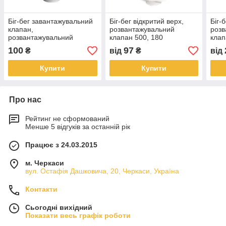
Біг-бег завантажувальний
Біг-бег відкритий верх,
Біг-
клапан,
розвантажувальний
розв
розвантажувальний
клапан 500, 180
клап
клапан 2000, 200
100
97
₴
від
₴
від
Купити
Купити
Про нас
Рейтинг не сформований
Менше 5 відгуків за останній рік
Працює з 24.03.2015
м. Черкаси
вул. Остафія Дашковича, 20, Черкаси, Україна
Контакти
Сьогодні вихідний
Показати весь графік роботи