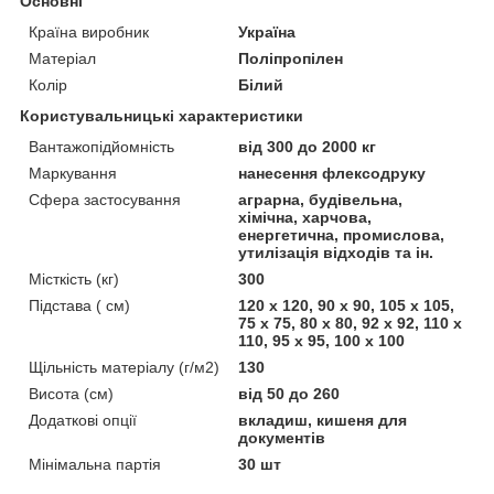
Основні
Країна виробник
Україна
Матеріал
Поліпропілен
Колір
Білий
Користувальницькі характеристики
Вантажопідйомність
від 300 до 2000 кг
Маркування
нанесення флексодруку
Сфера застосування
аграрна, будівельна,
хімічна, харчова,
енергетична, промислова,
утилізація відходів та ін.
Місткість (кг)
300
Підстава ( см)
120 х 120, 90 х 90, 105 х 105,
75 х 75, 80 х 80, 92 х 92, 110 х
110, 95 х 95, 100 х 100
Щільність матеріалу (г/м2)
130
Висота (см)
від 50 до 260
Додаткові опції
вкладиш, кишеня для
документів
Мінімальна партія
30 шт