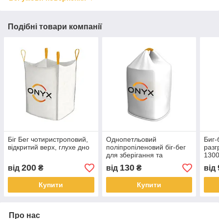
Подібні товари компанії
Біг Бег чотиристроповий,
Однопетльовий
Биг-
відкритий верх, глухе дно
поліпропіленовий біг-бег
разг
для зберігання та
1300
транспортування
200
130
від
₴
від
₴
від
Купити
Купити
Про нас