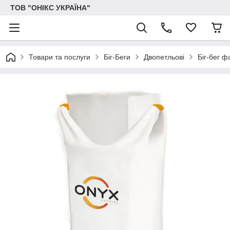
ТОВ "ОНІКС УКРАЇНА"
Товари та послуги
Біг-Беги
Двопетльові
Біг-бег ф