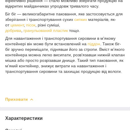
ефективно рішення — стало можливо зберігати продукцію на
відкритих майданчиках упродовж тривалого часу.
Біг біг — великогабаритне паковання, яке застосовується для
зберігання і транспортування сухих
сипких
матеріалів, як-
от
цемент
,
пісок
, різні суміші,
добрива
,
гранульований
пластик
тощо.
Для навантаження і транспортування сировини в м'якому
контейнері він може бути встановлений на
піддон
. Також біг-
біг зручно переміщати, піднявши його за стропи. Вміст м'якого
контейнера можна легко висипати, розв'язавши нижній клапан
мішка або просто розрізавши днище. Такий тип паковання, як
м'який контейнер, знижує витрати на навантаження і
транспортування сировини та захищає продукцію від вологи.
Приховати
Характеристики