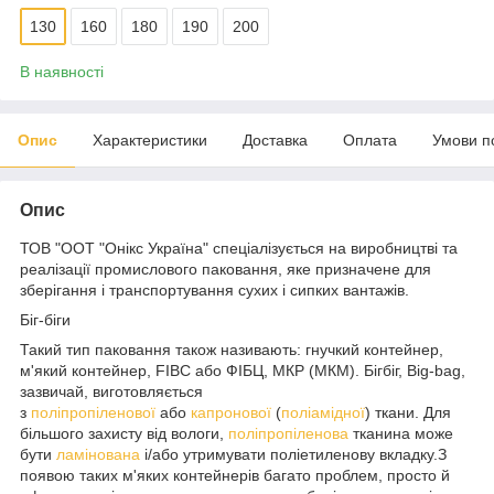
130
160
180
190
200
В наявності
Опис
Характеристики
Доставка
Оплата
Умови п
Опис
ТОВ "ООТ "Онікс Україна" спеціалізується на виробництві та
реалізації промислового паковання, яке призначене для
зберігання і транспортування сухих і сипких вантажів.
Біг-біги
Такий тип паковання також називають: гнучкий контейнер,
м'який контейнер, FIBC або ФІБЦ, МКР (МКМ). Бігбіг, Big-bag,
зазвичай, виготовляється
з
поліпропіленової
або
капронової
(
поліамідної
) ткани. Для
більшого захисту від вологи,
поліпропіленова
тканина може
бути
ламінована
і/або утримувати поліетиленову вкладку.З
появою таких м'яких контейнерів багато проблем, просто й